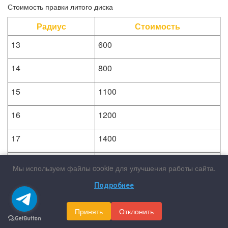
Стоимость правки литого диска
Радиус
Стоимость
13
600
14
800
15
1100
16
1200
17
1400
18
1900
Мы используем файлы cookie для улучшения работы сайта.
19
2200
Подробнее
20
2600
Принять
Отклонить