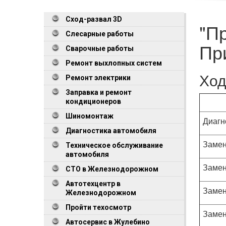
Сход-развал 3D
"П
Слесарные работы
Пр
Сварочные работы
Ремонт выхлопных систем
Ход
Ремонт электрики
Заправка и ремонт
кондиционеров
Шиномонтаж
Диагн
Диагностика автомобиля
Замен
Техническое обслуживание
автомобиля
Замен
СТО в Железнодорожном
Автотехцентр в
Замен
Железнодорожном
Пройти техосмотр
Замен
Автосервис в Жулебино