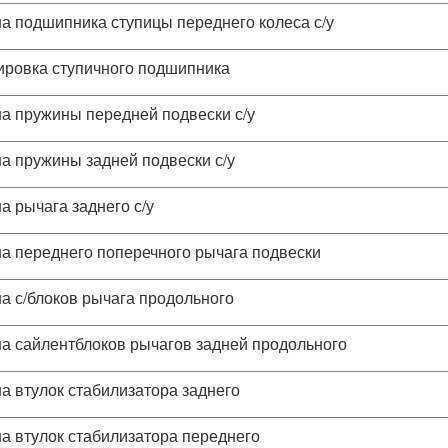
а подшипника ступицы переднего колеса с/у
ировка ступичного подшипника
а пружины передней подвески с/у
а пружины задней подвески с/у
а рычага заднего с/у
а переднего поперечного рычага подвески
а с/блоков рычага продольного
а сайлентблоков рычагов задней продольного
а втулок стабилизатора заднего
а втулок стабилизатора переднего