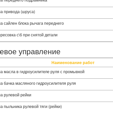
а привода (шруса)
а сайлен блока рычага переднего
ресовка с\б при снятой детали
евое управление
Наименование работ
а масла в гидроусилителе руля с промывкой
а бачка масляного гидроусилителя руля
а рулевой рейки
а пыльника рулевой тяги (рейки)