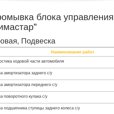
ромывка блока управления
имастар"
овая, Подвеска
Наименование работ
остика ходовой части автомобиля
а амортизатора заднего с/у
а амортизатора переднего с/у
а поворотного кулака с/у
а подшипника ступицы заднего колеса с/у