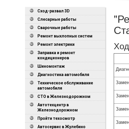
Сход-развал 3D
"Р
Слесарные работы
Ст
Сварочные работы
Ремонт выхлопных систем
Ход
Ремонт электрики
Заправка и ремонт
кондиционеров
Шиномонтаж
Диагн
Диагностика автомобиля
Замен
Техническое обслуживание
автомобиля
Замен
СТО в Железнодорожном
Автотехцентр в
Замен
Железнодорожном
Пройти техосмотр
Замен
Автосервис в Жулебино