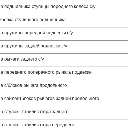
а подшипника ступицы переднего колеса с/у
ировка ступичного подшипника
а пружины передней подвески с/у
а пружины задней подвески с/у
а рычага заднего с/у
а переднего поперечного рычага подвески
а с/блоков рычага продольного
а сайлентблоков рычагов задней продольного
а втулок стабилизатора заднего
а втулок стабилизатора переднего