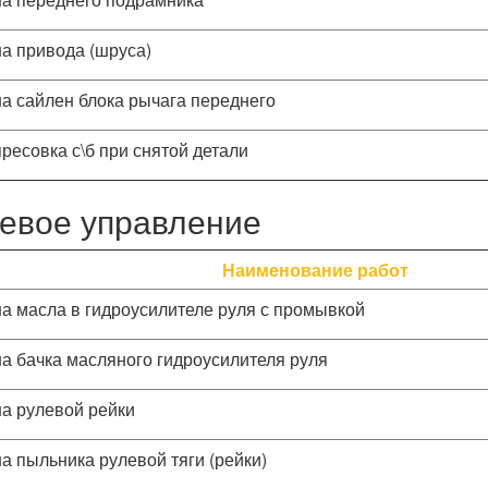
а привода (шруса)
а сайлен блока рычага переднего
ресовка с\б при снятой детали
евое управление
Наименование работ
а масла в гидроусилителе руля с промывкой
а бачка масляного гидроусилителя руля
а рулевой рейки
а пыльника рулевой тяги (рейки)