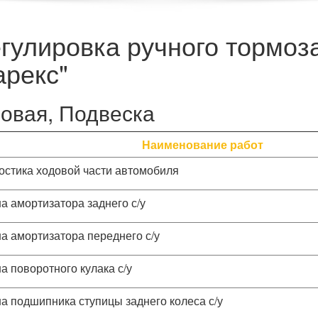
егулировка ручного тормоз
арекс"
овая, Подвеска
Наименование работ
остика ходовой части автомобиля
а амортизатора заднего с/у
а амортизатора переднего с/у
а поворотного кулака с/у
а подшипника ступицы заднего колеса с/у