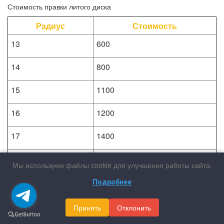
Стоимость правки литого диска
Радиус
Стоимость
13
600
14
800
15
1100
16
1200
17
1400
18
1900
Мы используем файлы cookie для улучшения работы сайта.
19
2200
Подробнее
20
2600
Принять
Отклонить