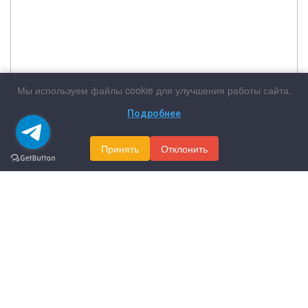
Мы используем файлы cookie для улучшения работы сайта.
Подробнее
Принять
Отклонить
АВТОСЕРВИС
ЖЕЛЕЗНОДОРОЖНЫЙ
Автотехцентр в Железнодорожном
Все услуги в одном месте
по самым низким ценам
Получить скидку
Как нас найти