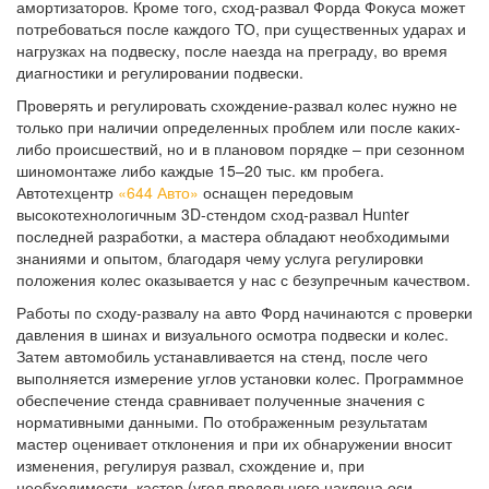
амортизаторов. Кроме того, сход-развал Форда Фокуса может
потребоваться после каждого ТО, при существенных ударах и
нагрузках на подвеску, после наезда на преграду, во время
диагностики и регулировании подвески.
Проверять и регулировать схождение-развал колес нужно не
только при наличии определенных проблем или после каких-
либо происшествий, но и в плановом порядке – при сезонном
шиномонтаже либо каждые 15–20 тыс. км пробега.
Автотехцентр
«644 Авто»
оснащен передовым
высокотехнологичным 3D-стендом сход-развал Hunter
последней разработки, а мастера обладают необходимыми
знаниями и опытом, благодаря чему услуга регулировки
положения колес оказывается у нас с безупречным качеством.
Работы по сходу-развалу на авто Форд начинаются с проверки
давления в шинах и визуального осмотра подвески и колес.
Затем автомобиль устанавливается на стенд, после чего
выполняется измерение углов установки колес. Программное
обеспечение стенда сравнивает полученные значения с
нормативными данными. По отображенным результатам
мастер оценивает отклонения и при их обнаружении вносит
изменения, регулируя развал, схождение и, при
необходимости, кастер (угол продольного наклона оси