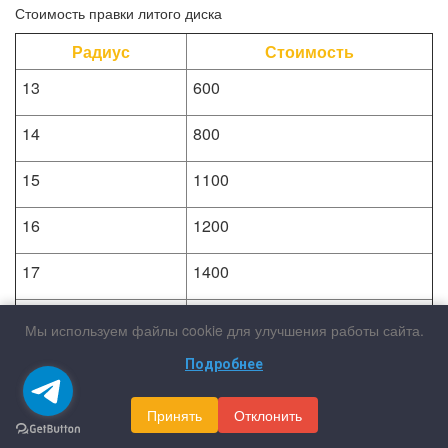
Стоимость правки литого диска
Радиус
Стоимость
13
600
14
800
15
1100
16
1200
17
1400
18
1900
Мы используем файлы cookie для улучшения работы сайта.
19
2200
Подробнее
20
2600
Принять
Отклонить