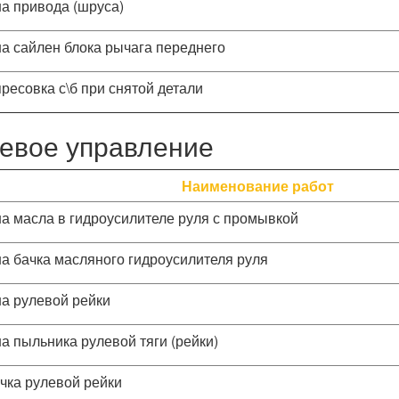
а привода (шруса)
а сайлен блока рычага переднего
ресовка с\б при снятой детали
евое управление
Наименование работ
а масла в гидроусилителе руля с промывкой
а бачка масляного гидроусилителя руля
а рулевой рейки
а пыльника рулевой тяги (рейки)
чка рулевой рейки