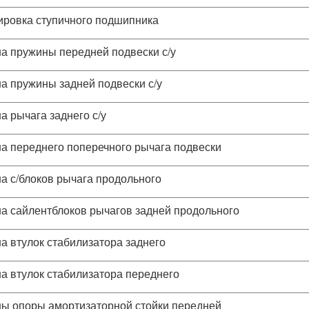
ировка ступичного подшипника
а пружины передней подвески с/у
а пружины задней подвески с/у
а рычага заднего с/у
а переднего поперечного рычага подвески
а с/блоков рычага продольного
а сайлентблоков рычагов задней продольного
а втулок стабилизатора заднего
а втулок стабилизатора переднего
ы опоры амортизаторной стойки передней