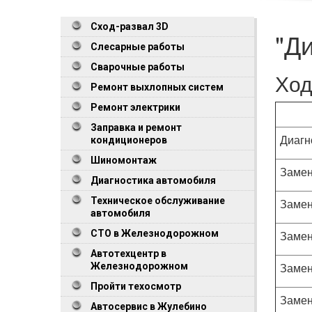
Сход-развал 3D
"Д
Слесарные работы
Сварочные работы
Ход
Ремонт выхлопных систем
Ремонт электрики
Заправка и ремонт
Диагн
кондиционеров
Шиномонтаж
Замен
Диагностика автомобиля
Техническое обслуживание
Замен
автомобиля
СТО в Железнодорожном
Замен
Автотехцентр в
Замен
Железнодорожном
Пройти техосмотр
Замен
Автосервис в Жулебино