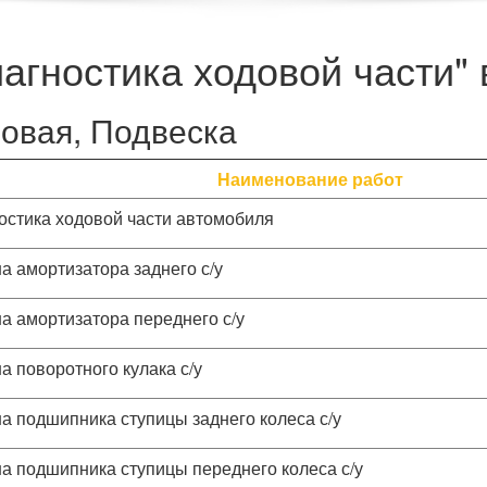
иагностика ходовой части"
овая, Подвеска
Наименование работ
остика ходовой части автомобиля
а амортизатора заднего с/у
а амортизатора переднего с/у
а поворотного кулака с/у
а подшипника ступицы заднего колеса с/у
а подшипника ступицы переднего колеса с/у