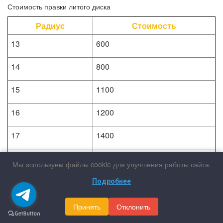
Стоимость правки литого диска
Радиус
Стоимость
13
600
14
800
15
1100
16
1200
17
1400
18
1900
Мы используем файлы cookie для улучшения работы сайта.
19
2200
Подробнее
20
2600
Принять
Отклонить