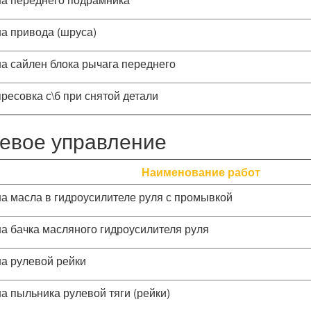
а привода (шруса)
а сайлен блока рычага переднего
ресовка с\б при снятой детали
евое управление
Наименование работ
а масла в гидроусилителе руля с промывкой
а бачка масляного гидроусилителя руля
а рулевой рейки
а пыльника рулевой тяги (рейки)