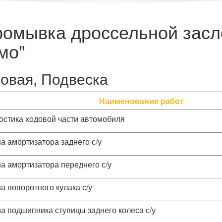
ромывка дроссельной засл
мо"
овая, Подвеска
Наименование работ
остика ходовой части автомобиля
а амортизатора заднего с/у
а амортизатора переднего с/у
а поворотного кулака с/у
а подшипника ступицы заднего колеса с/у