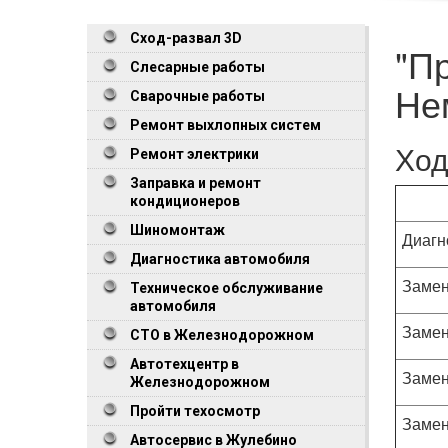
Сход-развал 3D
"П
Слесарные работы
Не
Сварочные работы
Ремонт выхлопных систем
Ход
Ремонт электрики
Заправка и ремонт
кондиционеров
Шиномонтаж
Диагн
Диагностика автомобиля
Замен
Техническое обслуживание
автомобиля
Замен
СТО в Железнодорожном
Автотехцентр в
Замен
Железнодорожном
Пройти техосмотр
Замен
Автосервис в Жулебино