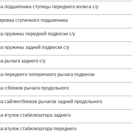
а подшипника ступицы переднего колеса с/у
ировка ступичного подшипника
а пружины передней подвески с/у
а пружины задней подвески с/у
а рычага заднего с/у
а переднего поперечного рычага подвески
а с/блоков рычага продольного
а сайлентблоков рычагов задней продольного
а втулок стабилизатора заднего
а втулок стабилизатора переднего