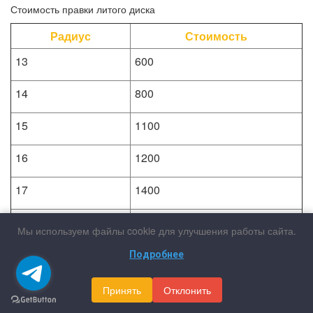
Стоимость правки литого диска
Радиус
Стоимость
13
600
14
800
15
1100
16
1200
17
1400
18
1900
Мы используем файлы cookie для улучшения работы сайта.
19
2200
Подробнее
20
2600
Принять
Отклонить