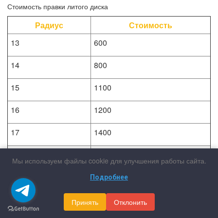
Стоимость правки литого диска
Радиус
Стоимость
13
600
14
800
15
1100
16
1200
17
1400
18
1900
Мы используем файлы cookie для улучшения работы сайта.
19
2200
Подробнее
20
2600
Принять
Отклонить