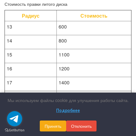
Стоимость правки литого диска
Радиус
Стоимость
13
600
14
800
15
1100
16
1200
17
1400
18
1900
Мы используем файлы cookie для улучшения работы сайта.
19
2200
Подробнее
20
2600
Принять
Отклонить