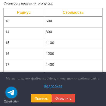
Стоимость правки литого диска
Радиус
Стоимость
13
600
14
800
15
1100
16
1200
17
1400
18
1900
Мы используем файлы cookie для улучшения работы сайта.
19
2200
Подробнее
20
2600
Принять
Отклонить