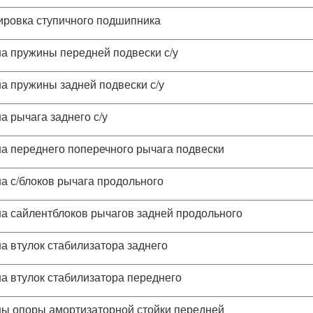
ировка ступичного подшипника
а пружины передней подвески с/у
а пружины задней подвески с/у
а рычага заднего с/у
а переднего поперечного рычага подвески
а с/блоков рычага продольного
а сайлентблоков рычагов задней продольного
а втулок стабилизатора заднего
а втулок стабилизатора переднего
ы опоры амортизаторной стойки передней