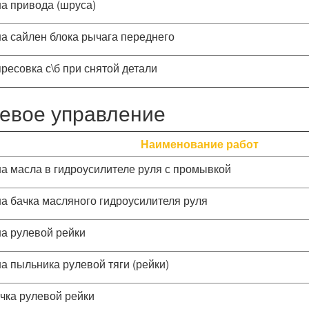
а привода (шруса)
а сайлен блока рычага переднего
ресовка с\б при снятой детали
евое управление
Наименование работ
а масла в гидроусилителе руля с промывкой
а бачка масляного гидроусилителя руля
а рулевой рейки
а пыльника рулевой тяги (рейки)
чка рулевой рейки