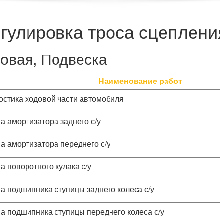
егулировка троса сцепления
овая, Подвеска
Наименование работ
остика ходовой части автомобиля
а амортизатора заднего с/у
а амортизатора переднего с/у
а поворотного кулака с/у
а подшипника ступицы заднего колеса с/у
а подшипника ступицы переднего колеса с/у