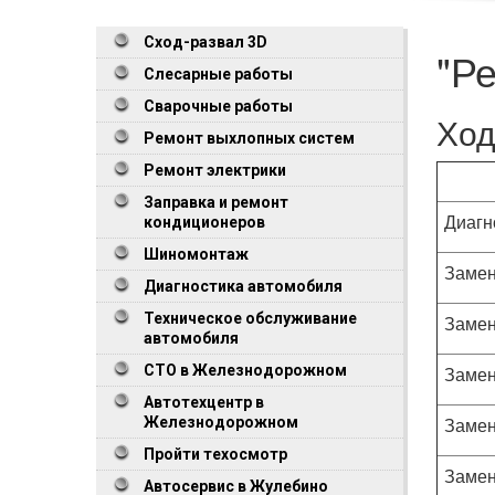
Сход-развал 3D
"Р
Слесарные работы
Сварочные работы
Ход
Ремонт выхлопных систем
Ремонт электрики
Заправка и ремонт
Диагн
кондиционеров
Шиномонтаж
Замен
Диагностика автомобиля
Техническое обслуживание
Замен
автомобиля
СТО в Железнодорожном
Замен
Автотехцентр в
Замен
Железнодорожном
Пройти техосмотр
Замен
Автосервис в Жулебино