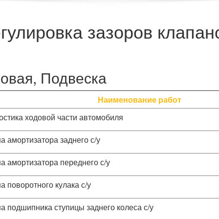
егулировка зазоров клапан
овая, Подвеска
Наименование работ
остика ходовой части автомобиля
а амортизатора заднего с/у
а амортизатора переднего с/у
а поворотного кулака с/у
а подшипника ступицы заднего колеса с/у