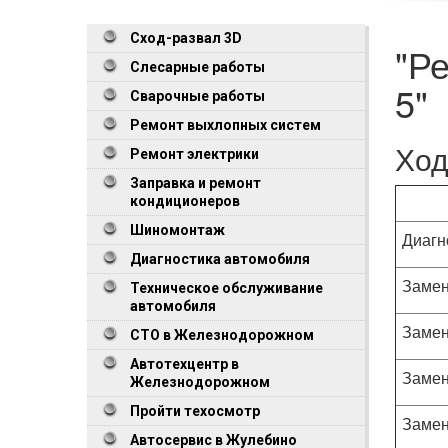
Сход-развал 3D
"Р
Слесарные работы
5"
Сварочные работы
Ремонт выхлопных систем
Ход
Ремонт электрики
Заправка и ремонт
кондиционеров
Шиномонтаж
Диагн
Диагностика автомобиля
Замен
Техническое обслуживание
автомобиля
Замен
СТО в Железнодорожном
Автотехцентр в
Замен
Железнодорожном
Пройти техосмотр
Замен
Автосервис в Жулебино