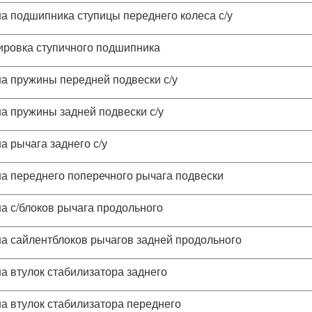
а подшипника ступицы переднего колеса с/у
ировка ступичного подшипника
а пружины передней подвески с/у
а пружины задней подвески с/у
а рычага заднего с/у
а переднего поперечного рычага подвески
а с/блоков рычага продольного
а сайлентблоков рычагов задней продольного
а втулок стабилизатора заднего
а втулок стабилизатора переднего