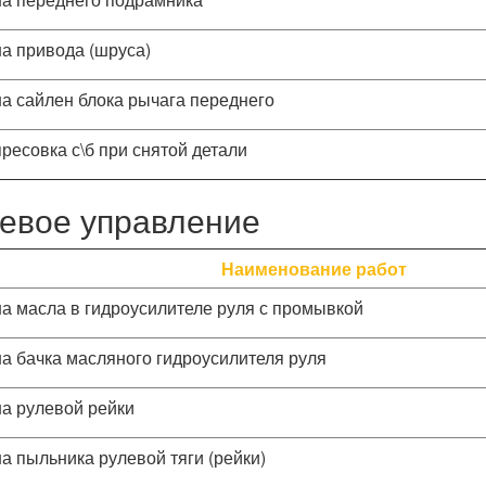
а привода (шруса)
а сайлен блока рычага переднего
ресовка с\б при снятой детали
евое управление
Наименование работ
а масла в гидроусилителе руля с промывкой
а бачка масляного гидроусилителя руля
а рулевой рейки
а пыльника рулевой тяги (рейки)