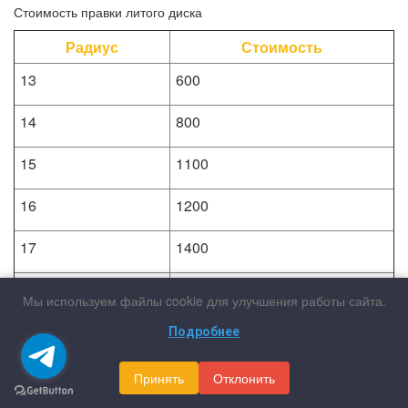
Стоимость правки литого диска
Радиус
Стоимость
13
600
14
800
15
1100
16
1200
17
1400
18
1900
Мы используем файлы cookie для улучшения работы сайта.
19
2200
Подробнее
20
2600
Принять
Отклонить