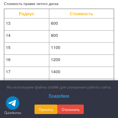
Стоимость правки литого диска
Радиус
Стоимость
13
600
14
800
15
1100
16
1200
17
1400
18
1900
Мы используем файлы cookie для улучшения работы сайта.
19
2200
Подробнее
20
2600
Принять
Отклонить